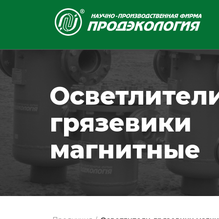
Осветлител
грязевики
магнитные