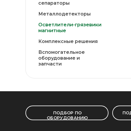
сепараторы
Маслосыродельная и молочная
промышленность
Металлодетекторы
Мукомольно-крупяная
Осветлители-грязевики
промышленность
магнитные
Производство огнеупоров
Комплексные решения
Производство пищевых
концентратов
Вспомогательное
оборудование и
Производство технического
запчасти
углерода
Производство ферросплавов
Производство черных металлов
Производство шин
Промышленность нерудных
ПОДБОР ПО
ПО
стройматериалов
ОБОРУДОВАНИЮ
Промышленность стеновых
материалов