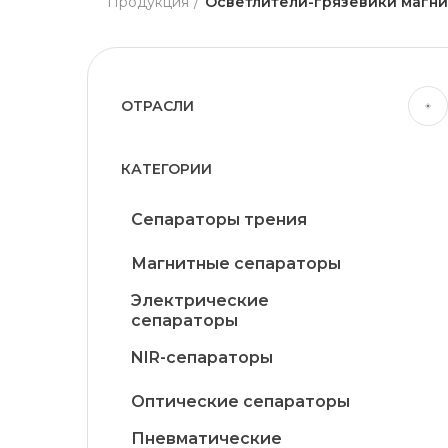
Продукция
Осветлители-грязевики магн
ОТРАСЛИ
Деревообрабатывающая
промышленность
КАТЕГОРИИ
Добыча и обогащение рудного
сырья для черной металлургии
Сепараторы трения
Комбикормовая
Магнитные сепараторы
промышленность
Электрические
Коммунальное машиностроение
сепараторы
Кондитерская промышленность
NIR-сепараторы
Крохмало-патоковая
промышленность
Оптические сепараторы
Масложировая промышленность
Пневматические