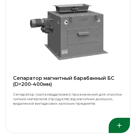
Сепаратор магнитный барабанный БС
(D=200-400мм)
Сепаратор (залізовідділювач) призначений для очистки
сипких матеріалів (продуктів) від магнітних домішок,
видалення випадкових залізних предметів.