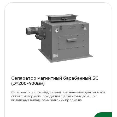
Сепаратор магнитный барабанный БС
(D=200-400мм)
Сепаратор (залізовідділювач) призначений для очистки
сипких матеріалів (продуктів) від магнітних домішок,
видалення випадкових залізних предметів.