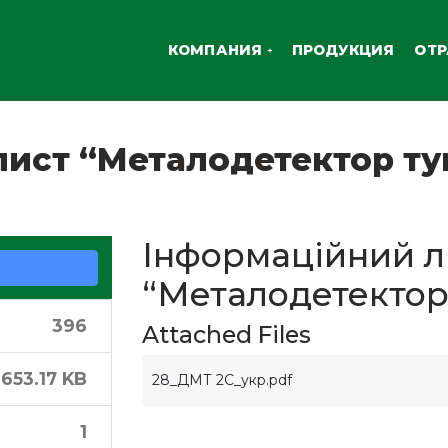
КОМПАНИЯ
ПРОДУКЦИЯ
ОТ
лист “Металодетектор т
Інформаційний л
“Металодетектор
396
Attached Files
653.17 KB
28_ДМТ 2C_укр.pdf
1