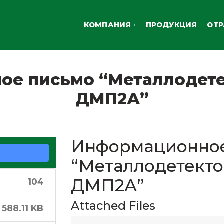
КОМПАНИЯ
ПРОДУКЦИЯ
ОТ
ое письмо “Металлодете
ДМП2А”
Информационное
“Металлодетект
ДМП2А”
104
Attached Files
588.11 KB